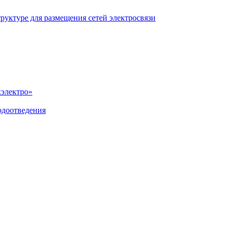
уктуре для размещения сетей электросвязи
хэлектро»
одоотведения