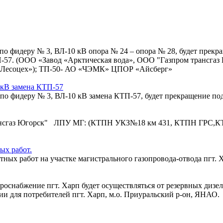
бот по фидеру № 3, ВЛ-10 кВ опора № 24 – опора № 28, будет пр
КТП-57. (ООО «Завод «Арктическая вода», ООО "Газпром тран
«Лесоцех»); ТП-50- АО «ЧЭМК» ЦПОР «Айсберг»
0 кВ замена КТП-57
бот по фидеру № 3, ВЛ-10 кВ замена КТП-57, будет прекращение 
рансгаз Югорск" ЛПУ МГ: (КТПН УКЗ№18 км 431, КТПН ГРС,К
ых работ.
ых работ на участке магистрального газопровода-отвода пгт. Х
ктроснабжение пгт. Харп будет осуществляться от резервных диз
и для потребителей пгт. Харп, м.о. Приуральский р-он, ЯНАО.