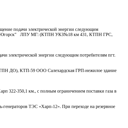
екращение подачи электрической энергии следующим
сгаз Югорск" ЛПУ МГ: (КТПН УКЗ№18 км 431, КТПН ГРС,
подачи электрической энергии следующим потребителям пгт.
ТПН ДО), КТП-59 ООО Салехардская ГРП-нежилое здание
арп 322-350,1 км., с полным ограничением поставки газа в
ель-генераторов ТЭС «Харп-12». При переходе на резервное