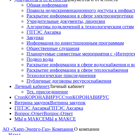
Общая информация
Правила недискриминационного доступа к инфрастр
Раскрытие информации в сфере электроэнергетики
Учредительные документы, лицензии
Алгоритмы подключений к технологическим сетям
ГПТЭС Аксарка
Закупки
Информация по инвестиционным программам
Общественные слушания
Планируемые совместные мероприятия с «Интерте
Подвоз воды
Раскрытие информации в сфере водоснабжения и в
Раскрытие информации в сфере теплоснабжения
Технологические присоединения
Публичные договоры ресурсоснабжения
Личный кабинет
Личный кабинет
Тех. присоединение
СтопКОРОНАВИРУС
СтопКОРОНАВИРУС
Витрина закупок
Витрина закупок
ГПТЭС Аксарка
ГПТЭС Аксарка
Вопрос-Ответ
Вопрос-Ответ
МЫ в МАКСЕ
МЫ в МАКСЕ
АО «Харп-Энерго-Газ»
Компания
О компании
←
Назад