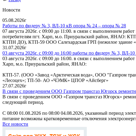
Новости
05.08.2026г
Работы по фидеру № 3, ВЛ-10 кВ опора № 24 – опора № 28
07 августа 2026г. с 09:00 до 11:00. в связи с выполнением ра
потребителям пгт. Харп, м.о. Приуральский район, ЯНАО: 
КТПН ДО), КТП-59 ООО Салехардская ГРП (нежилое здание 
31.07.2026г
03 августа 2026г. с 09:00 до 16:00 работы по фидеру № 3, ВЛ-1
03 августа 2026г. с 09:00 до 16:00. в связи с выполнением ра
Харп, м.о. Приуральский район, ЯНАО:
КТП-57. (ООО «Завод «Арктическая вода», ООО "Газпром т
«Лесоцех»; ТП-50- АО «ЧЭМК» ЦПОР «Айсберг»
27.07.2026г
В связи с проведением ООО Газпром трансгаз Югорск ремонтн
В связи с проведением ООО «Газпром трансгаз Югорск» ремонтн
следующий период.
С 08:00 01.08.2026 по 08:00 04.08.2026, указанный период эле
питание возможны кратковременные отключения электроэнерги
Все новости