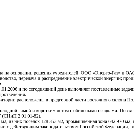
да на основании решения учредителей: ООО «Энерго-Газ» и ОА
дство, передача и распределение электрической энергии; произв
в.
.01.2006 и по сегодняшний день выполняет поставленные задачи
доотведения.
ритории расположены в предгорной части восточного склона По
холодной зимой и коротким летом с обильными осадками. По схе
 (СНиП 2.01.01-82).
 м2, из них поселок
128 353 м2, промышленная зона 642 970 м2; 
твии с действующим законодательством Российской Федерации, 