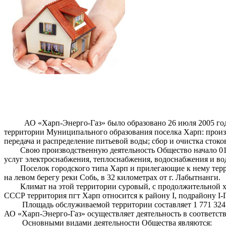
АО «Харп-Энерго-Газ» было образовано 26 июля 2005 го
территории Муниципального образования поселка Харп: произво
передача и распределение питьевой воды; сбор и очистка стоко
Свою производственную деятельность Общество начало 01
услуг электроснабжения, теплоснабжения, водоснабжения и во
Поселок городского типа Харп и прилегающие к нему тер
на левом берегу реки Собь, в 32 километрах от г. Лабытнанги.
Климат на этой территории суровый, с продолжительной 
СССР территория пгт Харп относится к району I, подрайону I-Г
Площадь обслуживаемой территории составляет 1 771 324
АО «Харп-Энерго-Газ» осуществляет деятельность в соответс
Основными видами деятельности Общества являются: