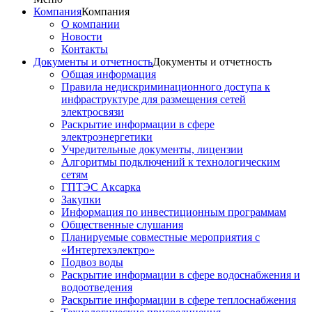
Компания
Компания
О компании
Новости
Контакты
Документы и отчетность
Документы и отчетность
Общая информация
Правила недискриминационного доступа к
инфраструктуре для размещения сетей
электросвязи
Раскрытие информации в сфере
электроэнергетики
Учредительные документы, лицензии
Алгоритмы подключений к технологическим
сетям
ГПТЭС Аксарка
Закупки
Информация по инвестиционным программам
Общественные слушания
Планируемые совместные мероприятия с
«Интертехэлектро»
Подвоз воды
Раскрытие информации в сфере водоснабжения и
водоотведения
Раскрытие информации в сфере теплоснабжения