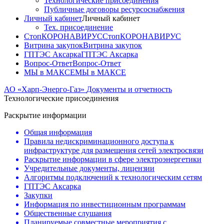
Технологические присоединения
Публичные договоры ресурсоснабжения
Личный кабинет
Личный кабинет
Тех. присоединение
СтопКОРОНАВИРУС
СтопКОРОНАВИРУС
Витрина закупок
Витрина закупок
ГПТЭС Аксарка
ГПТЭС Аксарка
Вопрос-Ответ
Вопрос-Ответ
МЫ в МАКСЕ
МЫ в МАКСЕ
АО «Харп-Энерго-Газ»
Документы и отчетность
Технологические присоединения
Раскрытие информации
Общая информация
Правила недискриминационного доступа к
инфраструктуре для размещения сетей электросвязи
Раскрытие информации в сфере электроэнергетики
Учредительные документы, лицензии
Алгоритмы подключений к технологическим сетям
ГПТЭС Аксарка
Закупки
Информация по инвестиционным программам
Общественные слушания
Планируемые совместные мероприятия с