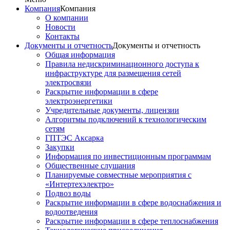
Компания
Компания
О компании
Новости
Контакты
Документы и отчетность
Документы и отчетность
Общая информация
Правила недискриминационного доступа к
инфраструктуре для размещения сетей
электросвязи
Раскрытие информации в сфере
электроэнергетики
Учредительные документы, лицензии
Алгоритмы подключений к технологическим
сетям
ГПТЭС Аксарка
Закупки
Информация по инвестиционным программам
Общественные слушания
Планируемые совместные мероприятия с
«Интертехэлектро»
Подвоз воды
Раскрытие информации в сфере водоснабжения и
водоотведения
Раскрытие информации в сфере теплоснабжения