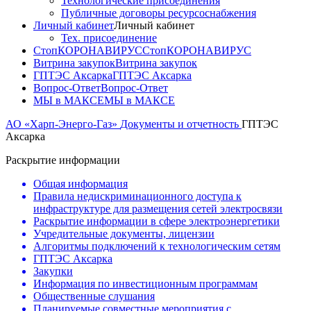
Технологические присоединения
Публичные договоры ресурсоснабжения
Личный кабинет
Личный кабинет
Тех. присоединение
СтопКОРОНАВИРУС
СтопКОРОНАВИРУС
Витрина закупок
Витрина закупок
ГПТЭС Аксарка
ГПТЭС Аксарка
Вопрос-Ответ
Вопрос-Ответ
МЫ в МАКСЕ
МЫ в МАКСЕ
АО «Харп-Энерго-Газ»
Документы и отчетность
ГПТЭС
Аксарка
Раскрытие информации
Общая информация
Правила недискриминационного доступа к
инфраструктуре для размещения сетей электросвязи
Раскрытие информации в сфере электроэнергетики
Учредительные документы, лицензии
Алгоритмы подключений к технологическим сетям
ГПТЭС Аксарка
Закупки
Информация по инвестиционным программам
Общественные слушания
Планируемые совместные мероприятия с