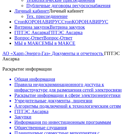
Технологические присоединения
Публичные договоры ресурсоснабжения
Личный кабинет
Личный кабинет
Тех. присоединение
СтопКОРОНАВИРУС
СтопКОРОНАВИРУС
Витрина закупок
Витрина закупок
ГПТЭС Аксарка
ГПТЭС Аксарка
Вопрос-Ответ
Вопрос-Ответ
МЫ в МАКСЕ
МЫ в МАКСЕ
АО «Харп-Энерго-Газ»
Документы и отчетность
ГПТЭС
Аксарка
Раскрытие информации
Общая информация
Правила недискриминационного доступа к
инфраструктуре для размещения сетей электросвязи
Раскрытие информации в сфере электроэнергетики
Учредительные документы, лицензии
Алгоритмы подключений к технологическим сетям
ГПТЭС Аксарка
Закупки
Информация по инвестиционным программам
Общественные слушания
Планируемые совместные мероприятия с