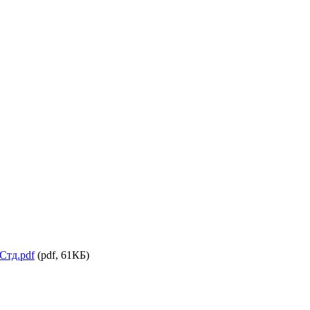
 Стд.pdf
(pdf, 61КБ)