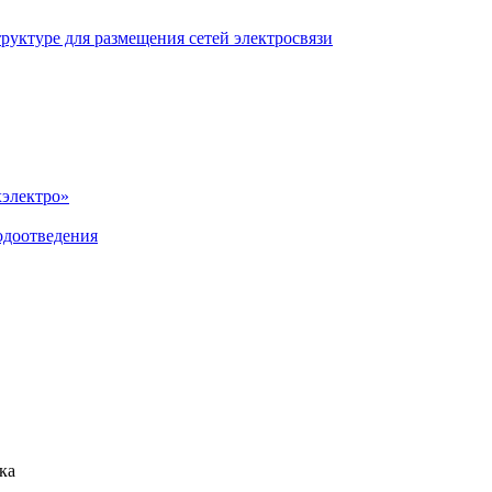
уктуре для размещения сетей электросвязи
хэлектро»
одоотведения
ка