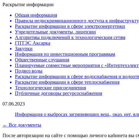
Раскрытие информации
Общая информация
Правила недискриминационного доступа к инфраструктур
Раскрытие информации в сфере электроэнергетики
Учредительные документы, лицензии
Алгоритмы подключений к технологическим сетям
ГПТЭС Аксарка
Закупки
Информация по инвестиционным программам
Общественные слушания
Планируемые совместные мероприятия с «Интертехэлект
Подвоз воды
Раскрытие информации в сфере водоснабжения и водоот
Раскрытие информации в сфере теплоснабжения
Технологические присоединения
Публичные договоры ресурсоснабжения
07.06.2023
Информация о выбросах загрязняющих вещ., оказ. нег. влиян
← Все документы
После авторизации на сайте с помощью личного кабинета вы с