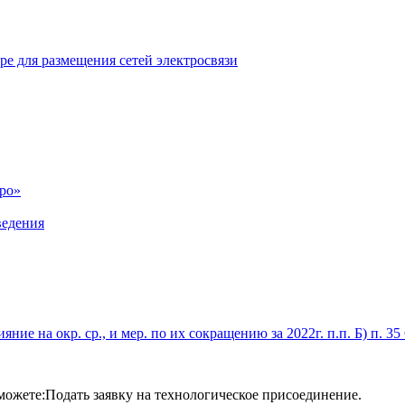
е для размещения сетей электросвязи
ро»
ведения
ие на окр. ср., и мер. по их сокращению за 2022г. п.п. Б) п. 35
можете:Подать заявку на технологическое присоединение.