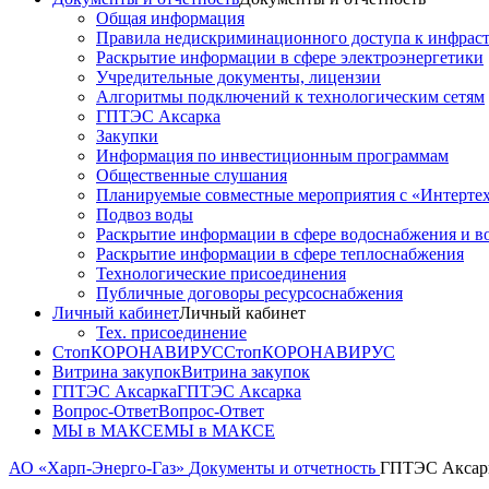
Общая информация
Правила недискриминационного доступа к инфрастр
Раскрытие информации в сфере электроэнергетики
Учредительные документы, лицензии
Алгоритмы подключений к технологическим сетям
ГПТЭС Аксарка
Закупки
Информация по инвестиционным программам
Общественные слушания
Планируемые совместные мероприятия с «Интерте
Подвоз воды
Раскрытие информации в сфере водоснабжения и в
Раскрытие информации в сфере теплоснабжения
Технологические присоединения
Публичные договоры ресурсоснабжения
Личный кабинет
Личный кабинет
Тех. присоединение
СтопКОРОНАВИРУС
СтопКОРОНАВИРУС
Витрина закупок
Витрина закупок
ГПТЭС Аксарка
ГПТЭС Аксарка
Вопрос-Ответ
Вопрос-Ответ
МЫ в МАКСЕ
МЫ в МАКСЕ
АО «Харп-Энерго-Газ»
Документы и отчетность
ГПТЭС Аксар