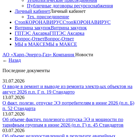
Технологические присоединения
Публичные договоры ресурсоснабжения
Личный кабинет
Личный кабинет
Тех. присоединение
СтопКОРОНАВИРУС
СтопКОРОНАВИРУС
Витрина закупок
Витрина закупок
ГПТЭС Аксарка
ГПТЭС Аксарка
Вопрос-Ответ
Вопрос-Ответ
МЫ в МАКСЕ
МЫ в МАКСЕ
АО «Харп-Энерго-Газ»
Компания
Новости
←
Назад
Последние документы
31.07.2026
О вводе в ремонт и выводе из ремонта электр-ых объектов на
август 2026 п.п. Г п. 19 Стандарто
13.07.2026
О факт. полезн. отпуске ЭЭ потребителям в июне 2026 (п.п. Б)
п. 52 Стандарта
13.07.2026
Об объеме фактич. полезного отпуска ЭЭ и мощности по
тарифным группам в июне 2026 (п.п. Г) п. 45 Стандартов
03.07.2026
Об объеме недопоставленной в результате аварийных