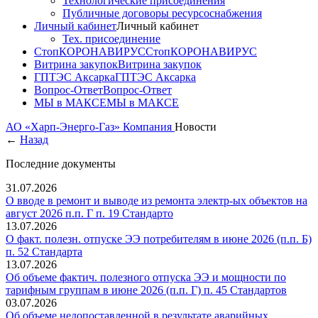
Технологические присоединения
Публичные договоры ресурсоснабжения
Личный кабинет
Личный кабинет
Тех. присоединение
СтопКОРОНАВИРУС
СтопКОРОНАВИРУС
Витрина закупок
Витрина закупок
ГПТЭС Аксарка
ГПТЭС Аксарка
Вопрос-Ответ
Вопрос-Ответ
МЫ в МАКСЕ
МЫ в МАКСЕ
АО «Харп-Энерго-Газ»
Компания
Новости
←
Назад
Последние документы
31.07.2026
О вводе в ремонт и выводе из ремонта электр-ых объектов на
август 2026 п.п. Г п. 19 Стандарто
13.07.2026
О факт. полезн. отпуске ЭЭ потребителям в июне 2026 (п.п. Б)
п. 52 Стандарта
13.07.2026
Об объеме фактич. полезного отпуска ЭЭ и мощности по
тарифным группам в июне 2026 (п.п. Г) п. 45 Стандартов
03.07.2026
Об объеме недопоставленной в результате аварийных