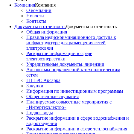
Компания
Компания
О компании
Новости
Контакты
Документы и отчетность
Документы и отчетность
Общая информация
Правила недискриминационного доступа к
инфраструктуре для размещения сетей
электросвязи
Раскрытие информации в сфере
электроэнергетики
Учредительные документы, лицензии
Алгоритмы подключений к технологическим
сетям
ГПТЭС Аксарка
Закупки
Информация по инвестиционным программам
Общественные слушания
Планируемые совместные мероприятия с
«Интертехэлектро»
Подвоз воды
Раскрытие информации в сфере водоснабжения и
водоотведения
Раскрытие информации в сфере теплоснабжения