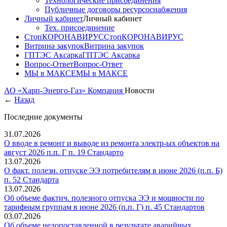
Технологические присоединения
Публичные договоры ресурсоснабжения
Личный кабинет
Личный кабинет
Тех. присоединение
СтопКОРОНАВИРУС
СтопКОРОНАВИРУС
Витрина закупок
Витрина закупок
ГПТЭС Аксарка
ГПТЭС Аксарка
Вопрос-Ответ
Вопрос-Ответ
МЫ в МАКСЕ
МЫ в МАКСЕ
АО «Харп-Энерго-Газ»
Компания
Новости
←
Назад
Последние документы
31.07.2026
О вводе в ремонт и выводе из ремонта электр-ых объектов на
август 2026 п.п. Г п. 19 Стандарто
13.07.2026
О факт. полезн. отпуске ЭЭ потребителям в июне 2026 (п.п. Б)
п. 52 Стандарта
13.07.2026
Об объеме фактич. полезного отпуска ЭЭ и мощности по
тарифным группам в июне 2026 (п.п. Г) п. 45 Стандартов
03.07.2026
Об объеме недопоставленной в результате аварийных