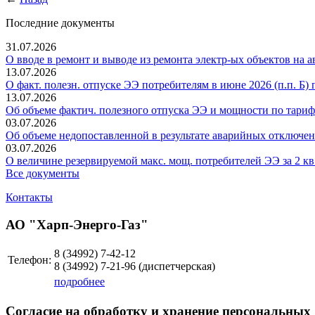
Последние документы
31.07.2026
О вводе в ремонт и выводе из ремонта электр-ых объектов на ав
13.07.2026
О факт. полезн. отпуске ЭЭ потребителям в июне 2026 (п.п. Б) 
13.07.2026
Об объеме фактич. полезного отпуска ЭЭ и мощности по тарифн
03.07.2026
Об объеме недопоставленной в результате аварийных отключений
03.07.2026
О величине резервируемой макс. мощ. потребителей ЭЭ за 2 кв. 
Все документы
Контакты
АО "Харп-Энерго-Газ"
8 (34992)
7-42-12
Телефон:
8 (34992)
7-21-96
(диспетчерская)
подробнее
Согласие на обработку и хранение персональных