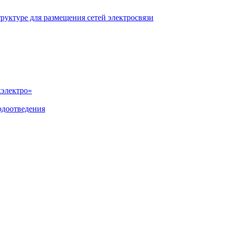
уктуре для размещения сетей электросвязи
хэлектро»
одоотведения