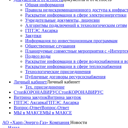
Общая информация
Правила недискриминационного доступа к инфрастр
Раскрытие информации в сфере электроэнергетики
Учредительные документы, лицензии
Алгоритмы подключений к технологическим сетям
ГПТЭС Аксарка
Закупки
Информация по инвестиционным программам
Общественные слушания
Планируемые совместные мероприятия с «Интерте
Подвоз воды
Раскрытие информации в сфере водоснабжения и в
Раскрытие информации в сфере теплоснабжения
Технологические присоединения
Публичные договоры ресурсоснабжения
Личный кабинет
Личный кабинет
Тех. присоединение
СтопКОРОНАВИРУС
СтопКОРОНАВИРУС
Витрина закупок
Витрина закупок
ГПТЭС Аксарка
ГПТЭС Аксарка
Вопрос-Ответ
Вопрос-Ответ
МЫ в МАКСЕ
МЫ в МАКСЕ
АО «Харп-Энерго-Газ»
Компания
Новости
←
Назад